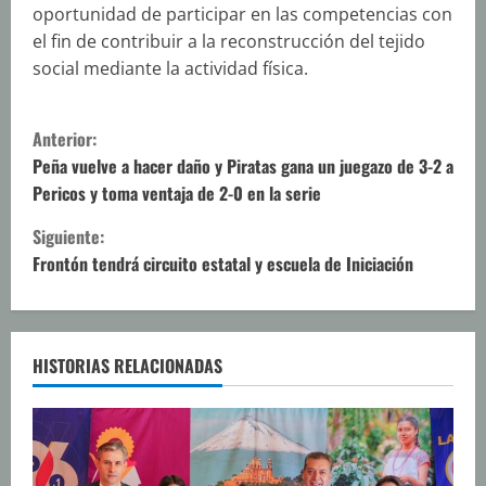
oportunidad de participar en las competencias con
el fin de contribuir a la reconstrucción del tejido
social mediante la actividad física.
S
Anterior:
i
Peña vuelve a hacer daño y Piratas gana un juegazo de 3-2 a
Pericos y toma ventaja de 2-0 en la serie
g
Siguiente:
u
Frontón tendrá circuito estatal y escuela de Iniciación
e
l
HISTORIAS RELACIONADAS
e
y