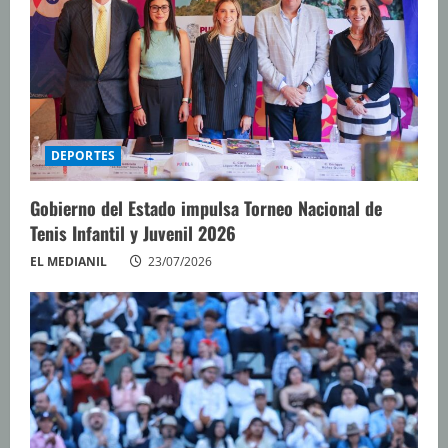
e
n
d
o
DEPORTES
Gobierno del Estado impulsa Torneo Nacional de
Tenis Infantil y Juvenil 2026
EL MEDIANIL
23/07/2026