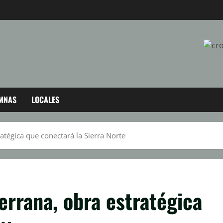
MNAS
LOCALES
atégica que conectará la Sierra Norte
errana, obra estratégica