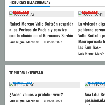
HISTORIAS RELACIONADAS
e
LOCALES
LOCALES
l
Rafael Moreno Valle Buitrón respalda
La vivienda di
e
a los Pericos de Puebla y convive
gobierno cerca
y
con la afición en el Hermanos Serdán
Valle Buitrón pa
Macrojornada I
Luis Miguel Martínez
05/08/2026
e
las Familias»
n
Luis Miguel Martín
d
TE PUEDEN INTERESAR
o
COLUMNAS
TLAXCALA
¿Acaso vamos a prohibir vivir?
Ana Lilia Ri
posicionada
Luis Miguel Martínez
05/08/2026