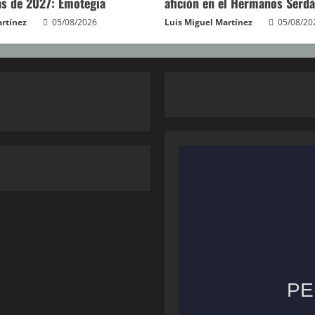
s de 2027: Emotegia
afición en el Hermanos Serd
artínez
05/08/2026
Luis Miguel Martínez
05/08/20