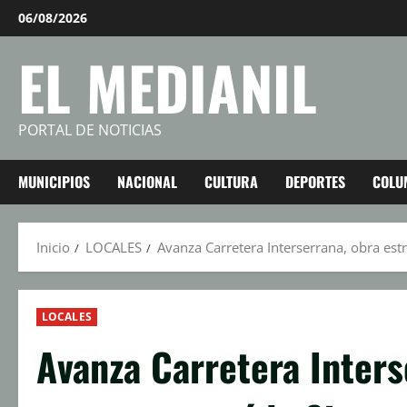
Saltar
06/08/2026
al
EL MEDIANIL
contenido
PORTAL DE NOTICIAS
MUNICIPIOS
NACIONAL
CULTURA
DEPORTES
COLU
Inicio
LOCALES
Avanza Carretera Interserrana, obra estr
LOCALES
Avanza Carretera Inters