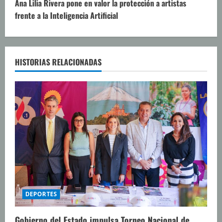
u
Ana Lilia Rivera pone en valor la protección a artistas
frente a la Inteligencia Artificial
e
l
e
HISTORIAS RELACIONADAS
y
e
n
d
o
DEPORTES
Gobierno del Estado impulsa Torneo Nacional de