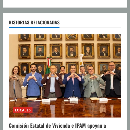
e
l
HISTORIAS RELACIONADAS
e
y
e
n
d
o
LOCALES
Comisión Estatal de Vivienda e IPAM apoyan a