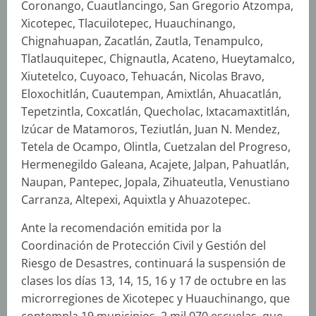
Coronango, Cuautlancingo, San Gregorio Atzompa,
Xicotepec, Tlacuilotepec, Huauchinango,
Chignahuapan, Zacatlán, Zautla, Tenampulco,
Tlatlauquitepec, Chignautla, Acateno, Hueytamalco,
Xiutetelco, Cuyoaco, Tehuacán, Nicolas Bravo,
Eloxochitlán, Cuautempan, Amixtlán, Ahuacatlán,
Tepetzintla, Coxcatlán, Quecholac, Ixtacamaxtitlán,
Izúcar de Matamoros, Teziutlán, Juan N. Mendez,
Tetela de Ocampo, Olintla, Cuetzalan del Progreso,
Hermenegildo Galeana, Acajete, Jalpan, Pahuatlán,
Naupan, Pantepec, Jopala, Zihuateutla, Venustiano
Carranza, Altepexi, Aquixtla y Ahuazotepec.
Ante la recomendación emitida por la
Coordinación de Protección Civil y Gestión del
Riesgo de Desastres, continuará la suspensión de
clases los días 13, 14, 15, 16 y 17 de octubre en las
microrregiones de Xicotepec y Huauchinango, que