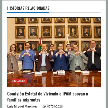
l
e
HISTORIAS RELACIONADAS
y
e
n
d
o
LOCALES
Comisión Estatal de Vivienda e IPAM apoyan a
familias migrantes
Luis Miguel Martínez
07/08/2026