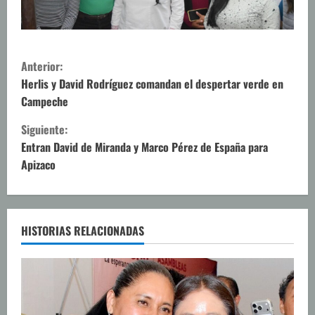
S
Anterior:
i
Herlis y David Rodríguez comandan el despertar verde en
Campeche
g
Siguiente:
u
Entran David de Miranda y Marco Pérez de España para
Apizaco
e
l
e
HISTORIAS RELACIONADAS
y
e