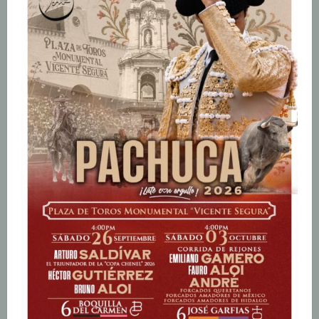
e
n
d
o