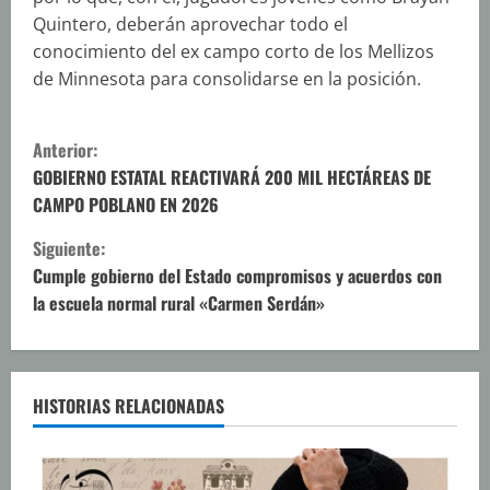
Quintero, deberán aprovechar todo el
conocimiento del ex campo corto de los Mellizos
de Minnesota para consolidarse en la posición.
S
Anterior:
i
GOBIERNO ESTATAL REACTIVARÁ 200 MIL HECTÁREAS DE
CAMPO POBLANO EN 2026
g
Siguiente:
u
Cumple gobierno del Estado compromisos y acuerdos con
la escuela normal rural «Carmen Serdán»
e
l
e
HISTORIAS RELACIONADAS
y