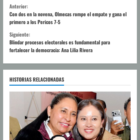
S
Anterior:
i
Con dos en la novena, Olmecas rompe el empate y gana el
primero a los Pericos 7-5
g
Siguiente:
u
Blindar procesos electorales es fundamental para
fortalecer la democracia: Ana Lilia Rivera
e
l
e
HISTORIAS RELACIONADAS
y
e
n
d